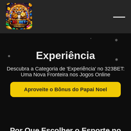
❄
❄
❄
❄
❄
❄
❄
❄
Experiência
❄
Descubra a Categoria de 'Experiência' no 323BET:
❄
Uma Nova Fronteira nos Jogos Online
Aproveite o Bônus do Papai Noel
Por Que Escolher o Esporte no