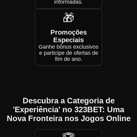
informadas.
🎁
Promoções
Especiais
Ganhe bônus exclusivos
e participe de ofertas de
fim de ano.
Descubra a Categoria de
'Experiência' no 323BET: Uma
Nova Fronteira nos Jogos Online