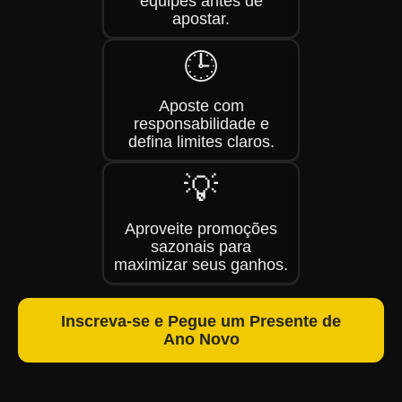
equipes antes de
apostar.
🕒
Aposte com
responsabilidade e
defina limites claros.
💡
Aproveite promoções
sazonais para
maximizar seus ganhos.
Inscreva-se e Pegue um Presente de
Ano Novo