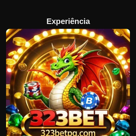
Experiência