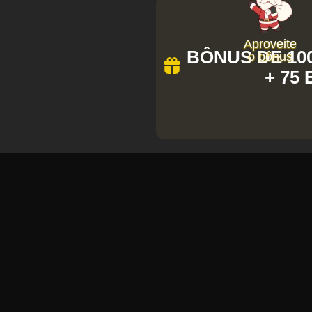
Aproveite
BÔNUS DE 100
o bônus
+ 75
COPYRIGHT ©
2026
BEM-VINDO AO
323BET – ONDE A DIVERSÃO E AS
OPORTUNIDADES SE ENCONTRAM!
Descubra a magia do 323BET com jogos emocionantes,
promoções imperdíveis e uma plataforma segura feita
para você.
Inscreva-se hoje mesmo e receba o presente do Papai
Noel! Aproveite o bônus de Ano Novo e transforme cada
jogada em uma chance de vencer. Sua experiência
começa agora no 323BET!