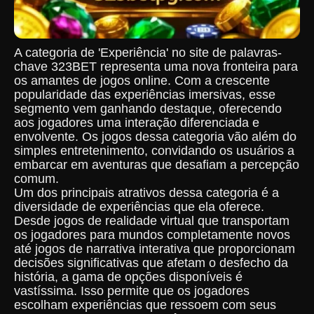
A categoria de 'Experiência' no site de palavras-
chave 323BET representa uma nova fronteira para
os amantes de jogos online. Com a crescente
popularidade das experiências imersivas, esse
segmento vem ganhando destaque, oferecendo
aos jogadores uma interação diferenciada e
envolvente. Os jogos dessa categoria vão além do
simples entretenimento, convidando os usuários a
embarcar em aventuras que desafiam a percepção
comum.
Um dos principais atrativos dessa categoria é a
diversidade de experiências que ela oferece.
Desde jogos de realidade virtual que transportam
os jogadores para mundos completamente novos
até jogos de narrativa interativa que proporcionam
decisões significativas que afetam o desfecho da
história, a gama de opções disponíveis é
vastíssima. Isso permite que os jogadores
escolham experiências que ressoem com seus