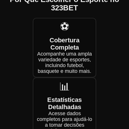
323BET
⚽
Cobertura
Completa
Acompanhe uma ampla
variedade de esportes,
incluindo futebol,
basquete e muito mais.
📊
Estatísticas
Detalhadas
Acesse dados
completos para ajudá-lo
a tomar decisões