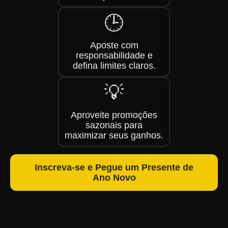
🕒
Aposte com
responsabilidade e
defina limites claros.
💡
Aproveite promoções
sazonais para
maximizar seus ganhos.
Inscreva-se e Pegue um Presente de
Ano Novo