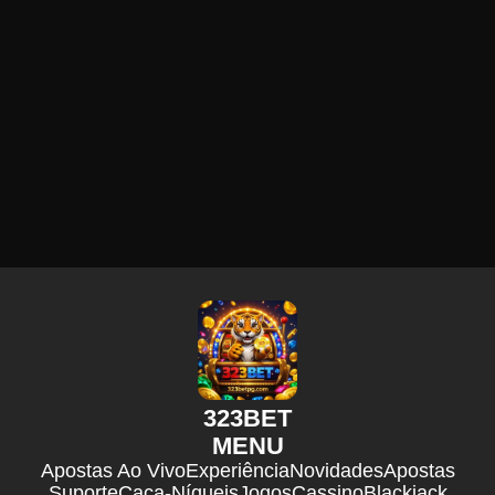
323BET
MENU
Apostas Ao Vivo
Experiência
Novidades
Apostas
Suporte
Caça-Níqueis
Jogos
Cassino
Blackjack