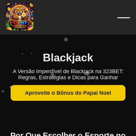
❄
❄
❄
❄
❄
❄
❄
Blackjack
❄
❄
❄
A Versão Imperdível de Blackjack na 323BET:
Regras, Estratégias e Dicas para Ganhar
❄
❄
Aproveite o Bônus do Papai Noel
❄
❄
Por Que Escolher o Esporte no