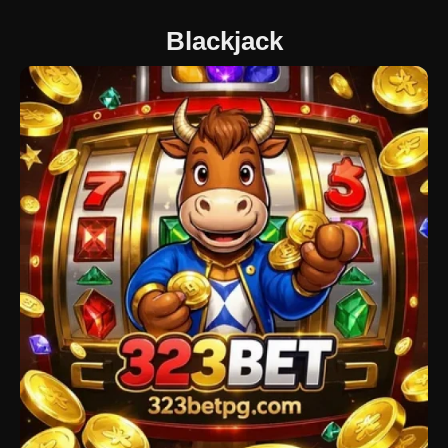
Blackjack